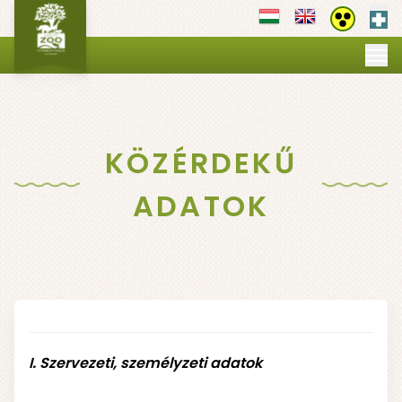
Els
Akadályment
MI VILÁGUNK
▼
NYITVATARTÁS
JEGYEK
PROGRAMOK
▼
KÖZÉRDEKŰ
OKTATÁS
▼
SZOLGÁLTATÁSOK
▼
ADATOK
GALÉRIA
TÉRKÉP
I. Szervezeti, személyzeti adatok