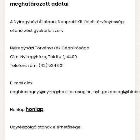
meghatározott adatai
A Nyíregyházi Állatpark Nonprofit Kft. felett törvényességi
ellenőrzést gyakorló szerv:
Nyíregyházi Törvényszék Cégbírósága
Cím: Nyíregyháza, Toldi u. 1, 4400
Telefonszám: (42) 524 001
E-mail cím:
cegbirosagnyt@nyiregyhazit.birosag.hu
,
nyhtgazdasagi@biros
honlap
Honlap:
Ügyfélszolgálatának elérhetősége: