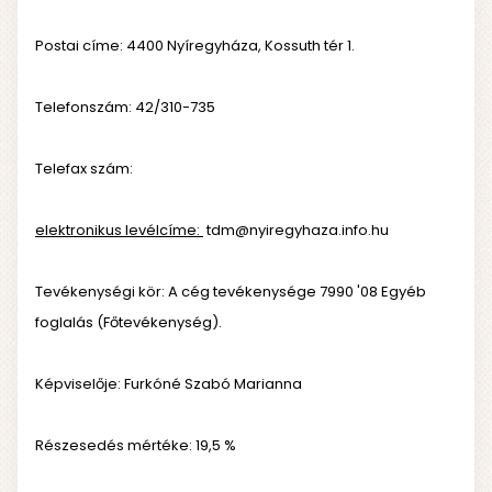
Postai címe: 4400 Nyíregyháza, Kossuth tér 1.
Telefonszám: 42/310-735
Telefax szám:
elektronikus levélcíme:
tdm@nyiregyhaza.info.hu
Tevékenységi kör: A cég tevékenysége 7990 '08 Egyéb
foglalás (Főtevékenység).
Képviselője: Furkóné Szabó Marianna
Részesedés mértéke: 19,5 %