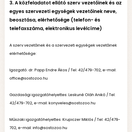
3. A közfeladatot ellátó szerv vezetőinek és az
egyes szervezeti egységek vezetőinek neve,
beosztása, elérhetősége (telefon- és
telefaxszáma, elektronikus levélcíme)
A szerv vezetőinek és a szervezeti egységek vezetőinek
elérhetősége:
Igazgató: dr. Papp Endre Ákos / Tel: 42/479-702, e-mail:
office@sostozoo.hu
Gazdasági igazgatóhelyettes: Leskuné Oláh Anikó / Tel:
42/479-702, e-mail: konyveles@sostozoo.hu
Műszaki igazgatóhelyettes: Krupiczer Miklós / Tel: 42/479-
702, e-mail: info@sostozoo.hu