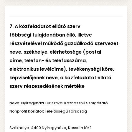
7. A közfeladatot ellátó szerv
többségi tulajdonában álló, illetve
részvételével működő gazdálkodó szervezet
neve, székhelye, elérhetősége (postai
címe, telefon- és telefaxszáma,
elektronikus levélcíme), tevékenységi köre,
képviselőjének neve, a közfeladatot ellátó
szerv részesedésének mértéke
Neve: Nyíregyházi Turisztikai Közhasznú Szolgáltató
Nonprofit Korlátolt Felelősségű Társaság
Székhelye: 4400 Nyíregyháza, Kossuth tér 1.