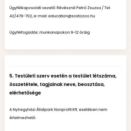
Ügyfélkapcsolati vezető: Révészné Petró Zsuzsa / Tel:
42/479-702, e-mail:
education@sostozoo.hu
Ügyfélfogadás: munkanapokon 9-12 óráig
5. Testületi szerv esetén a testület létszáma,
összetétele, tagjainak neve, beosztása,
elérhetősége
A Nyíregyházi Állatpark Nonprofit Kft. esetében nem
értelmezhető.