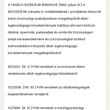
A TANÁCS 92/65/EGK IRÁNYELVE (1992. július 13.) a
90/425/EGK irányelv A. mellékletének I. pontjában felsorolt
külön közösségi szabályokban megállapított állat-
egészségügyi követelmények hatálya alá nem tartozó
állatok, spermák, petesejtek és embriók Közösségen
belüli kereskedelmére és a Közösségbe történő
behozatalára irányadó állat-egészségügyi
követelmények megállapításáról
81/2002. (IX. 4.) FVM rendelet a zoonózisok elleni
védekezés állat-egészségügyi feladatairól
113/2008. (VIII. 30.) FVM rendelet az állatbetegségek
bejelentésének rendjéről
32/1999. (III. 31.) FVM rendelet a mezőgazdasági