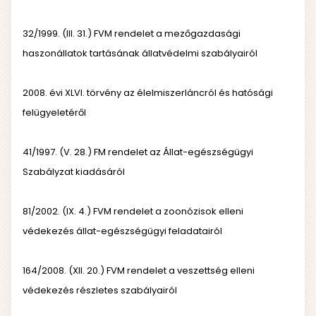
32/1999. (III. 31.) FVM rendelet a mezőgazdasági
haszonállatok tartásának állatvédelmi szabályairól
2008. évi XLVI. törvény az élelmiszerláncról és hatósági
felügyeletéről
41/1997. (V. 28.) FM rendelet az Állat-egészségügyi
Szabályzat kiadásáról
81/2002. (IX. 4.) FVM rendelet a zoonózisok elleni
védekezés állat-egészségügyi feladatairól
164/2008. (XII. 20.) FVM rendelet a veszettség elleni
védekezés részletes szabályairól