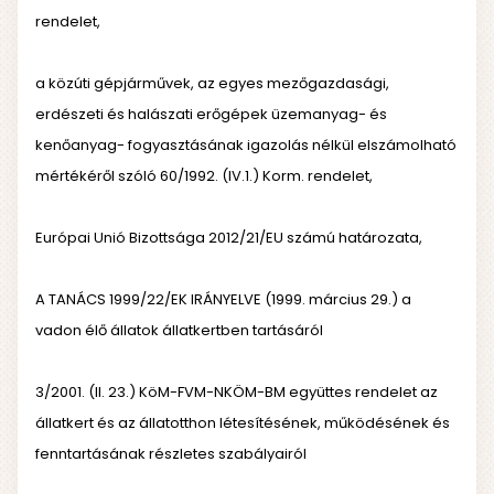
rendelet,
a közúti gépjárművek, az egyes mezőgazdasági,
erdészeti és halászati erőgépek üzemanyag- és
kenőanyag- fogyasztásának igazolás nélkül elszámolható
mértékéről szóló 60/1992. (IV.1.) Korm. rendelet,
Európai Unió Bizottsága 2012/21/EU számú határozata,
A TANÁCS 1999/22/EK IRÁNYELVE (1999. március 29.) a
vadon élő állatok állatkertben tartásáról
3/2001. (II. 23.) KöM-FVM-NKÖM-BM együttes rendelet az
állatkert és az állatotthon létesítésének, működésének és
fenntartásának részletes szabályairól