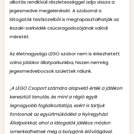
alkotás rendkívüli részletességgel adja vissza a
jegesmedve megjelenését. A szoborral a
látogatók testközelből is megtapasztalhatják az
északi-sarkvidék csúcsragadozójának valódi
méretét.
Az életnagyságú LEGO szobor nem is érkezhetett
volna jobbkor állatparkunkba, hiszen nemrég
jegesmedvebocsok születtek nálunk.
„
A LEGO Csoport számára alapvető érték a játékon
keresztüli tanulás, és mint a régió egyik
legnagyobb foglalkoztatója, ezért is tartjuk
fontosnak az együttműködést a Nyíregyházi
Állatparkkal, ahol a látogatók játékos módon
ismerkedhetnek meg a bolygónk élővilágával.