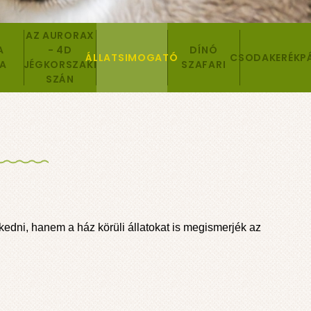
AZ AURORAX
A
- 4D
DÍNÓ
ÁLLATSIMOGATÓ
CSODAKERÉKP
A
JÉGKORSZAKI
SZAFARI
SZÁN
edni, hanem a ház körüli állatokat is megismerjék az