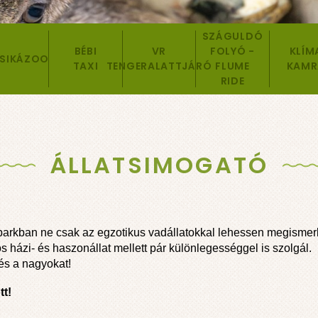
SZÁGULDÓ
BÉBI
VR
FOLYÓ -
KLÍM
SIKÁZOO
TAXI
TENGERALATTJÁRÓ
FLUME
KAMR
RIDE
ÁLLATSIMOGATÓ
tparkban ne csak az egzotikus vadállatokkal lehessen megismerk
házi- és haszonállat mellett pár különlegességgel is szolgál.
és a nagyokat!
tt!