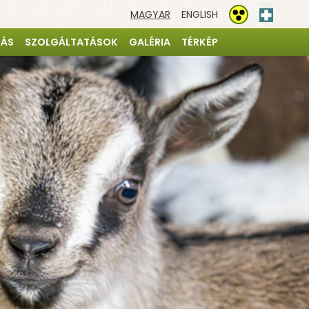
MAGYAR
ENGLISH
Elsősegé
Akadálymentesíté
TÁS
SZOLGÁLTATÁSOK
GALÉRIA
TÉRKÉP