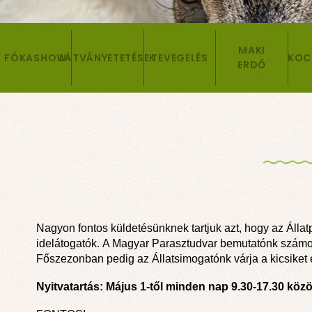
MAKI
FÓKASHOW
LÁTVÁNYETETÉSEK
TEVEGELÉS
KOC
ERDŐ
Nagyon fontos küldetésünknek tartjuk azt, hogy az Álla
idelátogatók. A Magyar Parasztudvar bemutatónk számos 
Főszezonban pedig az Állatsimogatónk várja a kicsiket 
Nyitvatartás: Május 1-től minden nap 9.30-17.30 közö