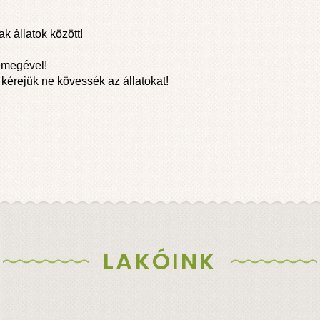
k állatok között!
semegével!
kérejük ne kövessék az állatokat!
LAKÓINK