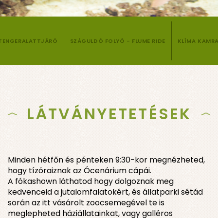
 TENGERALATTJÁRÓ
SZÁGULDÓ FOLYÓ - FLUME RIDE
KLÍMA KAMR
LÁTVÁNYETETÉSEK
Minden hétfőn és pénteken 9:30-kor megnézheted,
hogy tízóraiznak az Ócenárium cápái.
A fókashown láthatod hogy dolgoznak meg
kedvenceid a jutalomfalatokért, és állatparki sétád
során az itt vásárolt zoocsemegével te is
meglepheted háziállatainkat, vagy galléros