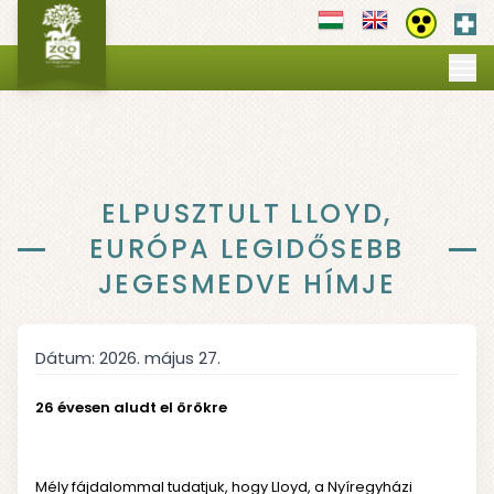
Els
Akadályment
MI VILÁGUNK
▼
NYITVATARTÁS
JEGYEK
PROGRAMOK
▼
OKTATÁS
ELPUSZTULT LLOYD,
▼
SZOLGÁLTATÁSOK
▼
EURÓPA LEGIDŐSEBB
GALÉRIA
JEGESMEDVE HÍMJE
TÉRKÉP
Dátum:
2026. május 27.
26 évesen aludt el örökre
Mély fájdalommal tudatjuk, hogy Lloyd, a Nyíregyházi