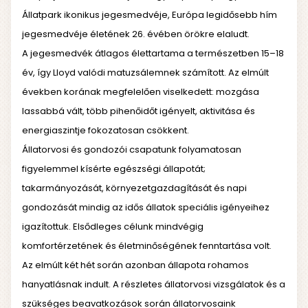
Állatpark ikonikus jegesmedvéje, Európa legidősebb hím
jegesmedvéje életének 26. évében örökre elaludt.
A jegesmedvék átlagos élettartama a természetben 15–18
év, így Lloyd valódi matuzsálemnek számított. Az elmúlt
években korának megfelelően viselkedett: mozgása
lassabbá vált, több pihenőidőt igényelt, aktivitása és
energiaszintje fokozatosan csökkent.
Állatorvosi és gondozói csapatunk folyamatosan
figyelemmel kísérte egészségi állapotát;
takarmányozását, környezetgazdagítását és napi
gondozását mindig az idős állatok speciális igényeihez
igazítottuk. Elsődleges célunk mindvégig
komfortérzetének és életminőségének fenntartása volt.
Az elmúlt két hét során azonban állapota rohamos
hanyatlásnak indult. A részletes állatorvosi vizsgálatok és a
szükséges beavatkozások során állatorvosaink