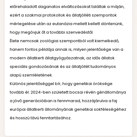
előrehaladott daganatos elváltozásokat találtak a máján,
ezért a szakmai protokollok és állatjólléti szempontok
mérlegelése után az eutanázia mellett kellett döntenünk,
hogy megóvjuk őt a további szenvedéstől.
Élete nemcsak zoológiai szempontból volt kiemelkedő,
hanem fontos példája annak is, milyen jelentősége van a
modern állatkerti állatgyógyászatnak, az idős állatok
speciális gondozásának és az állatjóllét tudományos
alapú szemléletének.
Különös jelentőséggel bír, hogy genetikai öröksége
tovább él: 2024-ben született bocsai révén génállománya
a jövő generációiban is fennmarad, hozzájárulva a faj
európai állatkerti állományának genetikai sokféleségéhez
és hosszú távú fenntartásához.