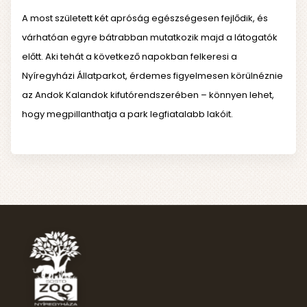
A most született két apróság egészségesen fejlődik, és
várhatóan egyre bátrabban mutatkozik majd a látogatók
előtt. Aki tehát a következő napokban felkeresi a
Nyíregyházi Állatparkot, érdemes figyelmesen körülnéznie
az Andok Kalandok kifutórendszerében – könnyen lehet,
hogy megpillanthatja a park legfiatalabb lakóit.