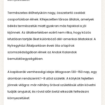
Természetes élőhelyükön nagy, összetartó családi
csoportokban élnek. Kifejezetten társas állatok, amelyek
békés természetük miatt gyakran más fajokkal is jól
kijönnek. Az állatkertekben ezért nem ritka, hogy közös
kifutóban tartják őket különböző dél-amerikai állatokkal. A
Nyíregyházi Állatparkban évek óta a tapírok
szomszédságában élnek az Andok Kalandok
bemutatóegységében.
A kapibarák vemhességi ideje átlagosan 130–150 nap, egy
alomban rendszerint 1–8 utód születik. A kölykök fejletten
jönnek világra: már néhány órával születésük után követni
tudják anyjukat, és rövid időn belül elkezdik felfedezni
környezetüket.