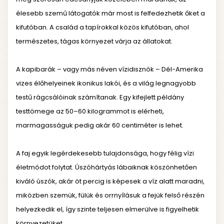
élesebb szemű látogatók már most is felfedezhetik őket a
kifutóban. A család a tapírokkal közös kifutóban, ahol
természetes, tágas környezet várja az állatokat.
A kapibarák – vagy más néven vízidisznók – Dél-Amerika
vizes élőhelyeinek ikonikus lakói, és a világ legnagyobb
testű rágcsálóinak számítanak. Egy kifejlett példány
testtömege az 50–60 kilogrammot is elérheti,
marmagasságuk pedig akár 60 centiméter is lehet.
A faj egyik legérdekesebb tulajdonsága, hogy félig vízi
életmódot folytat. Úszóhártyás lábaiknak köszönhetően
kiváló úszók, akár öt percig is képesek a víz alatt maradni,
miközben szemük, fülük és orrnyílásuk a fejük felső részén
helyezkedik el, így szinte teljesen elmerülve is figyelhetik
környezetüket.