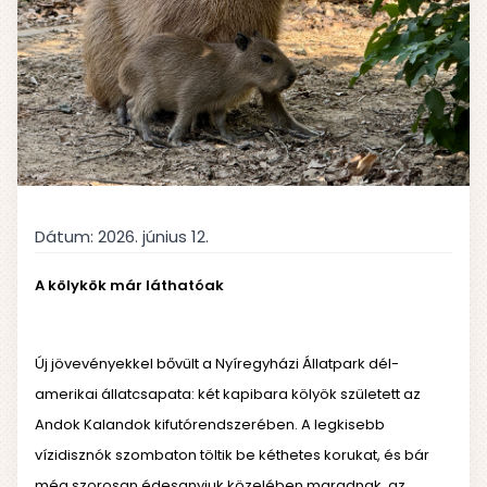
Dátum:
2026. június 12.
A kölykök már láthatóak
Új jövevényekkel bővült a Nyíregyházi Állatpark dél-
amerikai állatcsapata: két kapibara kölyök született az
Andok Kalandok kifutórendszerében. A legkisebb
vízidisznók szombaton töltik be kéthetes korukat, és bár
még szorosan édesanyjuk közelében maradnak, az