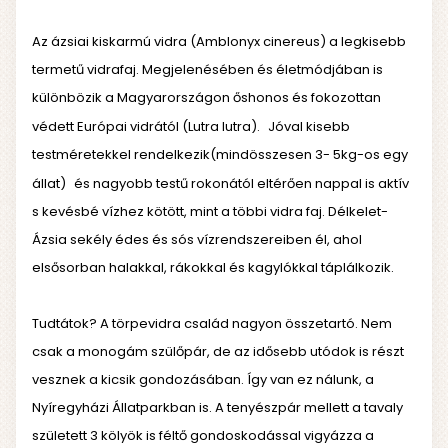
Az ázsiai kiskarmú vidra (Amblonyx cinereus) a legkisebb
termetű vidrafaj. Megjelenésében és életmódjában is
különbözik a Magyarországon őshonos és fokozottan
védett Európai vidrától (Lutra lutra).
Jóval kisebb
testméretekkel rendelkezik(mindösszesen 3- 5kg-os egy
állat)
és nagyobb testű rokonától eltérően nappal is aktív
s kevésbé vízhez kötött, mint a többi vidra faj. Délkelet-
Ázsia sekély édes és sós vízrendszereiben él, ahol
elsősorban halakkal, rákokkal és kagylókkal táplálkozik.
Tudtátok? A törpevidra család nagyon összetartó. Nem
csak a monogám szülőpár, de az idősebb utódok is részt
vesznek a kicsik gondozásában. Így van ez nálunk, a
Nyíregyházi Állatparkban is. A tenyészpár mellett a tavaly
született 3 kölyök is féltő gondoskodással vigyázza a