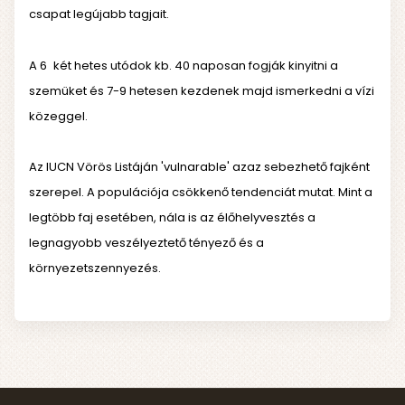
csapat legújabb tagjait.
A 6
két hetes utódok kb. 40 naposan fogják kinyitni a
szemüket és 7-9 hetesen kezdenek majd ismerkedni a vízi
közeggel.
Az IUCN Vörös Listáján 'vulnarable' azaz sebezhető fajként
szerepel. A populációja csökkenő tendenciát mutat. Mint a
legtöbb faj esetében, nála is az élőhelyvesztés a
legnagyobb veszélyeztető tényező és a
környezetszennyezés.