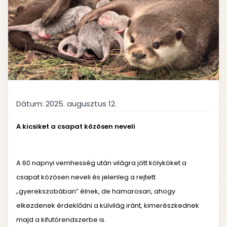
Dátum:
2025. augusztus 12.
A kicsiket a csapat közösen neveli
A 60 napnyi vemhesség után világra jött kölyköket a
csapat közösen neveli és jelenleg a rejtett
„gyerekszobában” élnek, de hamarosan, ahogy
elkezdenek érdeklődni a külvilág iránt, kimerészkednek
majd a kifutórendszerbe is.