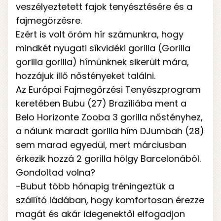
veszélyeztetett fajok tenyésztésére és a
fajmegőrzésre.
Ezért is volt öröm hír számunkra, hogy
mindkét nyugati síkvidéki gorilla (Gorilla
gorilla gorilla) hímünknek sikerült mára,
hozzájuk illő nőstényeket találni.
Az Európai Fajmegőrzési Tenyészprogram
keretében Bubu (27) Brazíliába ment a
Belo Horizonte Zooba 3 gorilla nőstényhez,
a nálunk maradt gorilla hím DJumbah (28)
sem marad egyedül, mert márciusban
érkezik hozzá 2 gorilla hölgy Barcelonából.
Gondoltad volna?
-Bubut több hónapig tréningeztük a
szállító ládában, hogy komfortosan érezze
magát és akár idegenektől elfogadjon