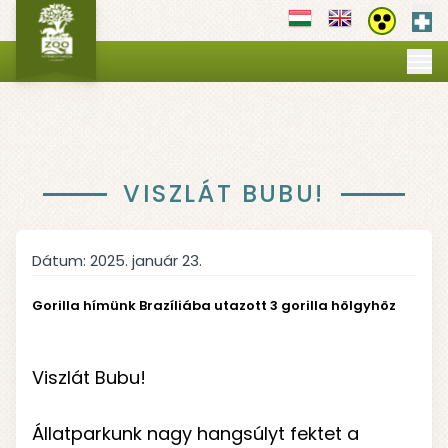
Els
Akadályment
MI VILÁGUNK
▼
NYITVATARTÁS
JEGYEK
PROGRAMOK
▼
OKTATÁS
VISZLÁT BUBU!
▼
SZOLGÁLTATÁSOK
▼
GALÉRIA
TÉRKÉP
Dátum:
2025. január 23.
Gorilla hímünk Brazíliába utazott 3 gorilla hölgyhöz
Viszlát Bubu!
Állatparkunk nagy hangsúlyt fektet a