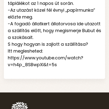
táplálékot az 1 napos út során.
-Az utazást közel fél évnyi „papírmunka”
előzte meg.
-A fogadó állatkert állatorvosa ide utazott
a szállítás előtt, hogy megismerje Bubut és
a szokásait.
S hogy hogyan is zajlott a szállítása?
Itt meglesheted:
https://www.youtube.com/watch?
v=h4p_BSBwpXI&t=5s