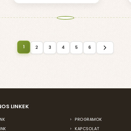
1
2
3
4
5
6
OS LINKEK
NK
PROGRAMOK
INK
KAPCSOLAT