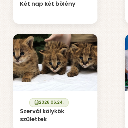
Két nap két bölény
2026.06.24.
Szervál kölykök
születtek