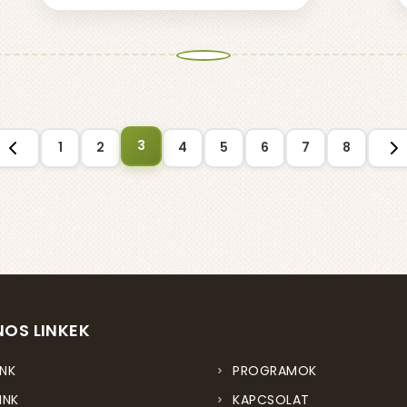
3
1
2
4
5
6
7
8
OS LINKEK
NK
PROGRAMOK
INK
KAPCSOLAT