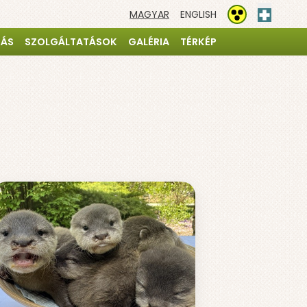
MAGYAR
ENGLISH
Elsősegé
Akadálymentesíté
TÁS
SZOLGÁLTATÁSOK
GALÉRIA
TÉRKÉP