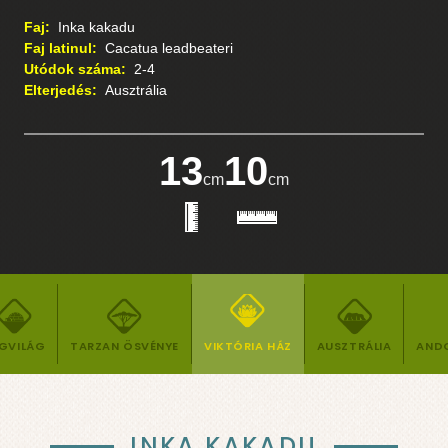
Faj:
Inka kakadu
Faj latinul:
Cacatua leadbeateri
Utódok száma:
2-4
Elterjedés:
Ausztrália
19
14
cm
cm
GVILÁG
TARZAN ÖSVÉNYE
VIKTÓRIA HÁZ
AUSZTRÁLIA
AND
INKA KAKADU