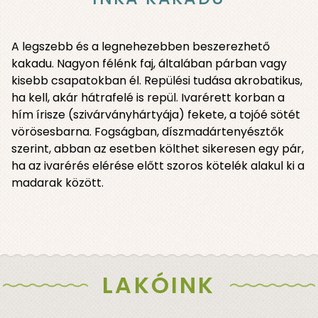
A legszebb és a legnehezebben beszerezhető
kakadu. Nagyon félénk faj, általában párban vagy
kisebb csapatokban él. Repülési tudása akrobatikus,
ha kell, akár hátrafelé is repül. Ivarérett korban a
hím írisze (szivárványhártyája) fekete, a tojóé sötét
vörösesbarna. Fogságban, díszmadártenyésztők
szerint, abban az esetben költhet sikeresen egy pár,
ha az ivarérés elérése előtt szoros kötelék alakul ki a
madarak között.
LAKÓINK